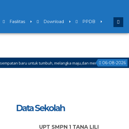
Fasilitas
Download
PPDB
06-08-2026
baru untuk tumbuh, melangka maju,dan menjadi versi terbaik bagi dirimu
 Ganjil Mulai Tanggal 21 Desember 2025 sd Tanggal 4 Januari 2026
Data Sekolah
UPT SMPN 1 TANA LILI