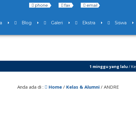
phone
fax
email
a
Blog
Galeri
Ekstra
Siswa
1 minggu yang lalu
/ Kesempatan 
7 bulan yang lalu
/ Libur Semester
Anda ada di :
Home
/
Kelas & Alumni
/
ANDRE