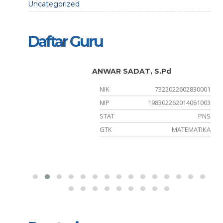
Uncategorized
Daftar Guru
.
ANWAR SADAT, S.Pd
950001
NIK
7322022602830001
211000
NIP
198302262014061003
PPPK
STAT
PNS
Pkn
GTK
MATEMATIKA