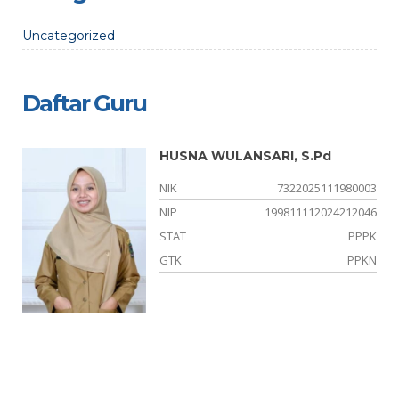
Uncategorized
Daftar Guru
HUSNA WULANSARI, S.Pd
02
NIK
7322025111980003
16
NIP
199811112024212046
W
STAT
PPPK
is
GTK
PPKN