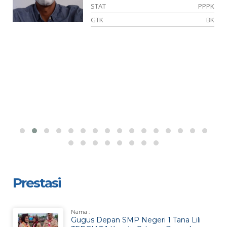
ER
STAT
PPPK
AM
GTK
BK
Prestasi
Nama :
Gugus Depan SMP Negeri 1 Tana Lili