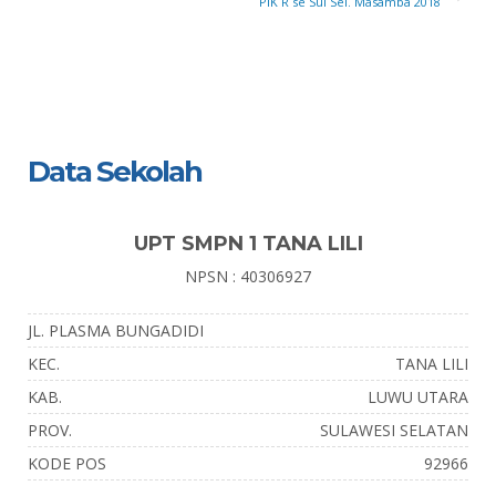
PIK R se Sul Sel. Masamba 2018
Data Sekolah
UPT SMPN 1 TANA LILI
NPSN : 40306927
JL. PLASMA BUNGADIDI
KEC.
TANA LILI
KAB.
LUWU UTARA
PROV.
SULAWESI SELATAN
KODE POS
92966