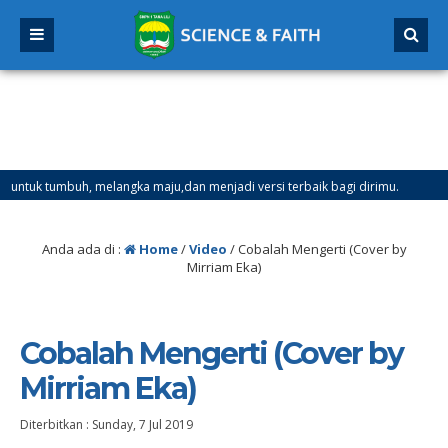
uk tumbuh, melangka maju,dan menjadi versi terbaik bagi dirimu.
4 
Mulai Tanggal 21 Desember 2025 sd Tanggal 4 Januari 2026
Anda ada di :
Home
/
Video
/
Cobalah Mengerti (Cover by
Mirriam Eka)
Cobalah Mengerti (Cover by
Mirriam Eka)
Diterbitkan :
Sunday, 7 Jul 2019