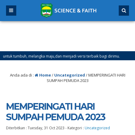
melangka maju,dan menjadi versi terbaik bagi dirimu.
4 bulan yang
gal 21 Desember 2025 sd Tanggal 4 Januari 2026
Anda ada di :
Home
/
Uncategorized
/
MEMPERINGATI HARI
SUMPAH PEMUDA 2023
MEMPERINGATI HARI
SUMPAH PEMUDA 2023
Diterbitkan :
Tuesday, 31 Oct 2023
-
Kategori :
Uncategorized