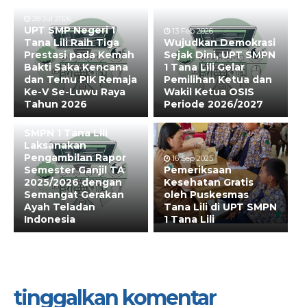
28 Jul 2026
UPT SMP Negeri 1
13 Feb 2026
Tana Lili Raih Tiga
Wujudkan Demokrasi
Prestasi pada Kemah
Sejak Dini, UPT SMPN
Bakti Saka Kencana
1 Tana Lili Gelar
dan Temu PIK Remaja
Pemilihan Ketua dan
Ke-V Se-Luwu Raya
Wakil Ketua OSIS
Tahun 2026
Periode 2026/2027
20 Dec 2025
SMPN 1 Tana Lili
Laksanakan
Pengambilan Rapor
16 Sep 2025
Semester Ganjil TA
Pemeriksaan
2025/2026 dengan
Kesehatan Gratis
Semangat Gerakan
oleh Puskesmas
Ayah Teladan
Tana Lili di UPT SMPN
Indonesia
1 Tana Lili
tinggalkan komentar