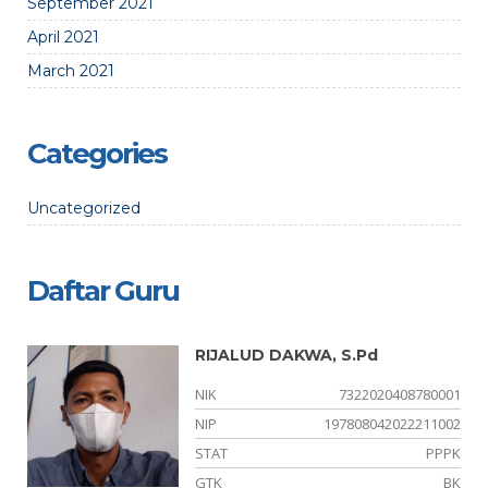
September 2021
April 2021
March 2021
Categories
Uncategorized
Daftar Guru
RIJALUD DAKWA, S.Pd
01
NIK
7322020408780001
03
NIP
197808042022211002
NS
STAT
PPPK
KA
GTK
BK