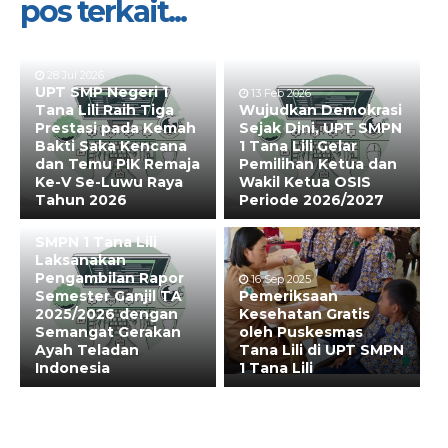
pos terkait...
28 Jul 2026
UPT SMP Negeri 1
13 Feb 2026
Tana Lili Raih Tiga
Wujudkan Demokrasi
Prestasi pada Kemah
Sejak Dini, UPT SMPN
Bakti Saka Kencana
1 Tana Lili Gelar
dan Temu PIK Remaja
Pemilihan Ketua dan
Ke-V Se-Luwu Raya
Wakil Ketua OSIS
Tahun 2026
Periode 2026/2027
20 Dec 2025
SMPN 1 Tana Lili
Laksanakan
Pengambilan Rapor
16 Sep 2025
Semester Ganjil TA
Pemeriksaan
2025/2026 dengan
Kesehatan Gratis
Semangat Gerakan
oleh Puskesmas
Ayah Teladan
Tana Lili di UPT SMPN
Indonesia
1 Tana Lili