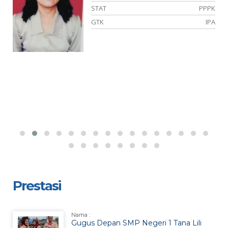
ER
STAT
PPPK
SI
GTK
IPA
Prestasi
Nama :
Gugus Depan SMP Negeri 1 Tana Lili