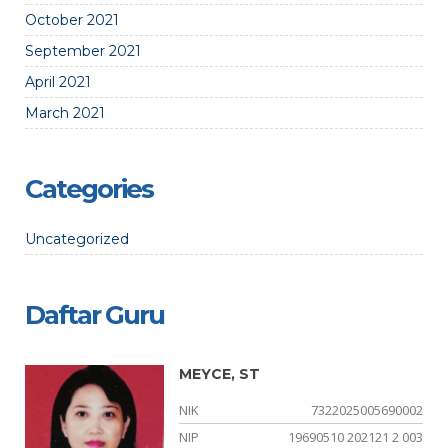
October 2021
September 2021
April 2021
March 2021
Categories
Uncategorized
Daftar Guru
MEYCE, ST
01
NIK
7322025005690002
-
NIP
19690510 202121 2 003