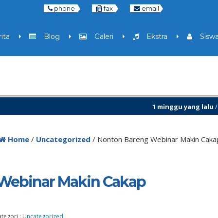
phone
fax
email
ita
Blog
Galeri
Ekstra
Sisw
1 minggu yang lalu
/ Kesempatan b
7 bulan yang lalu
/ Libur Semester 
Home
/
Uncategorized
/
Nonton Bareng Webinar Makin Cakap
Webinar Makin Cakap
ategori :
Uncategorized