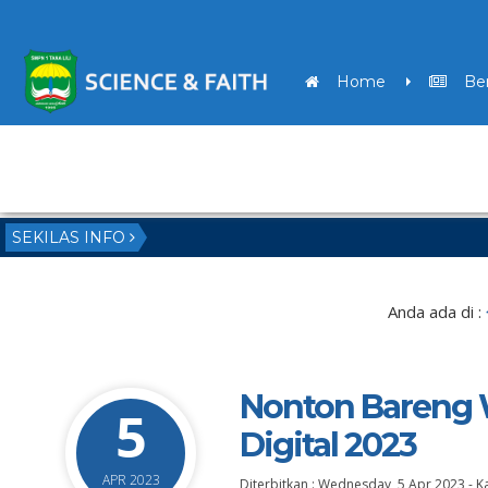
Home
Ber
PPDB
SEKILAS INFO
Anda ada di :
Nonton Bareng 
5
Digital 2023
APR 2023
Diterbitkan :
Wednesday, 5 Apr 2023
-
K