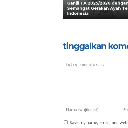
Ganjil TA 2025/2026 denga
Semangat Gerakan Ayah Te
Indonesia
SEKA, SE
Afnerius Upa , S.
tinggalkan kom
7322020101780006
NIK
197801012010011016
NIP
19
PNS
STAT
IPS & KAPUS
GTK
PENDIDIKA
Save my name, email, and websi