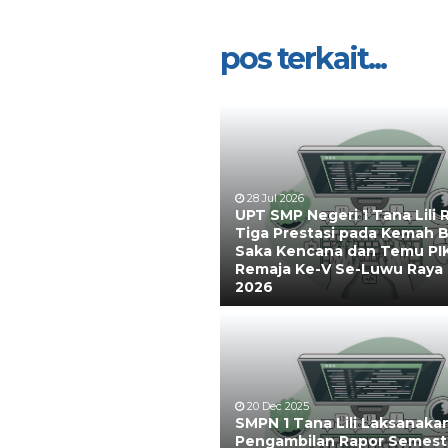
pos terkait...
28 Jul 2026
UPT SMP Negeri 1 Tana Lili 
Tiga Prestasi pada Kemah B
Saka Kencana dan Temu PI
Remaja Ke-V Se-Luwu Raya
2026
20 Dec 2025
SMPN 1 Tana Lili Laksanaka
Pengambilan Rapor Semest