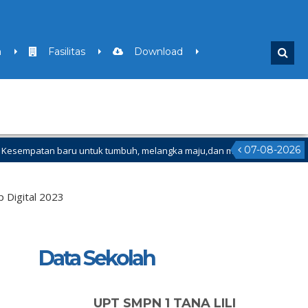
a
Fasilitas
Download
07-08-2026
aru untuk tumbuh, melangka maju,dan menjadi versi terbaik bagi dirimu.
Ganjil Mulai Tanggal 21 Desember 2025 sd Tanggal 4 Januari 2026
 Digital 2023
Data Sekolah
UPT SMPN 1 TANA LILI