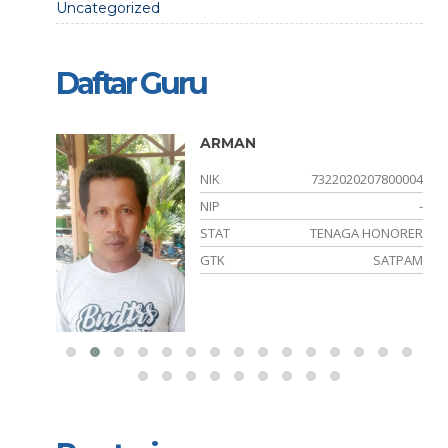
Uncategorized
Daftar Guru
Pd
ARMAN
980003
NIK
7322020207800004
212046
NIP
-
PPPK
STAT
TENAGA HONORER
PPKN
GTK
SATPAM