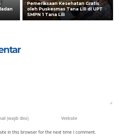
n
Pemeriksaan Kesehatan Gratis
ladan
oleh Puskesmas Tana Lili di UPT
SMPN 1 Tana Lili
Pd
HUSNA WULANSARI, S.
entar
7373091809980002
NIK
7322025111
9809182024211000
NIP
199811112024
ASN
STAT
N AGAMA KRISTEN
GTK
te in this browser for the next time I comment.