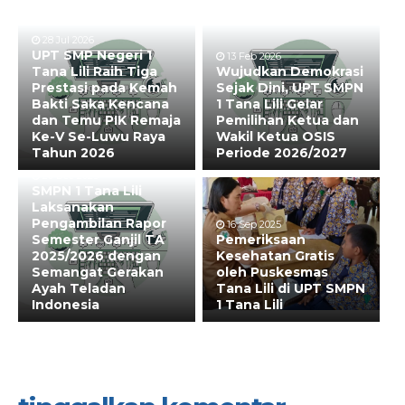
28 Jul 2026
UPT SMP Negeri 1
13 Feb 2026
Tana Lili Raih Tiga
Wujudkan Demokrasi
Prestasi pada Kemah
Sejak Dini, UPT SMPN
Bakti Saka Kencana
1 Tana Lili Gelar
dan Temu PIK Remaja
Pemilihan Ketua dan
Ke-V Se-Luwu Raya
Wakil Ketua OSIS
Tahun 2026
Periode 2026/2027
20 Dec 2025
SMPN 1 Tana Lili
Laksanakan
Pengambilan Rapor
16 Sep 2025
Semester Ganjil TA
Pemeriksaan
2025/2026 dengan
Kesehatan Gratis
Semangat Gerakan
oleh Puskesmas
Ayah Teladan
Tana Lili di UPT SMPN
Indonesia
1 Tana Lili