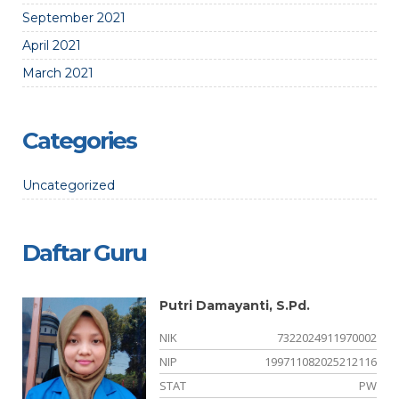
September 2021
April 2021
March 2021
Categories
Uncategorized
Daftar Guru
Putri Damayanti, S.Pd.
01
NIK
7322024911970002
00
NIP
199711082025212116
PK
STAT
PW