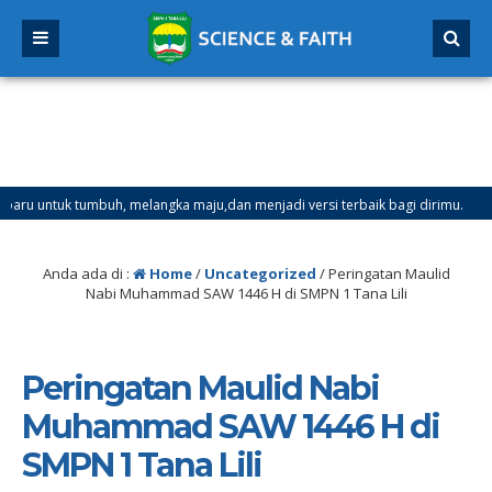
k tumbuh, melangka maju,dan menjadi versi terbaik bagi dirimu.
5 
Mulai Tanggal 21 Desember 2025 sd Tanggal 4 Januari 2026
Anda ada di :
Home
/
Uncategorized
/
Peringatan Maulid
Nabi Muhammad SAW 1446 H di SMPN 1 Tana Lili
Peringatan Maulid Nabi
Muhammad SAW 1446 H di
SMPN 1 Tana Lili